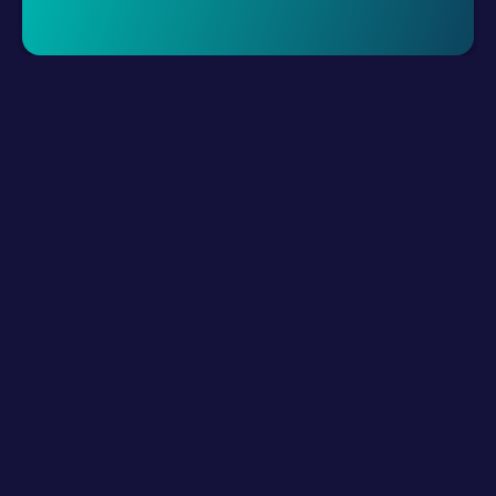
Demo Talep Et
LLM Kaynakları
Ürün
Nasıl Çalışır?
Dijital Kanallarınızı Bağlayın
Hibrid Takımlarınızı Oluşturun
Yapay zeka ile güçlenin
Etkileşim kurun