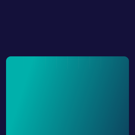
Dönüşümleri Artır
Müşterilerin ihtiyaç duyduğu bilgileri paylaşın 
ve hızlı karar verme süreçlerini 
kolaylaştırmak için onları doğru yönde 
yönlendirin.