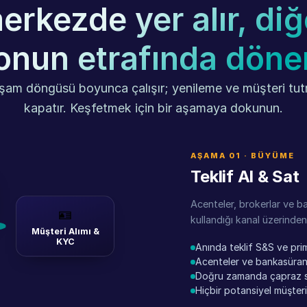
erkezde yer alır, diğ
onun etrafında döne
şam döngüsü boyunca çalışır; yenileme ve müşteri tu
kapatır. Keşfetmek için bir aşamaya dokunun.
AŞAMA 01 · BÜYÜME
Teklif Al & Sat
Acenteler, brokerlar ve b
🪪
kullandığı kanal üzerinde
Müşteri Alımı &
KYC
Anında teklif S&S ve pri
Acenteler ve bankasüran
Doğru zamanda çapraz sat
Hiçbir potansiyel müşteri