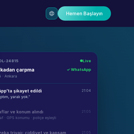
Hemen Başlayın
OL-24815
Live
rkadan çarpma
✓ WhatsApp
04 · Ankara
p'ta şikayet edildi
21:04
ptım, yaralı yok.”
flar ve konum alındı
21:05
af · GPS konumu · poliçe eşleşti
eka triyajı: ciddiyet ve kapsam
21:05