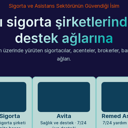
Sigorta ve Asistans Sektörünün Güvendiği İsim
 sigorta şirketlerind
destek ağlarına
 üzerinde yürüten sigortacılar, acenteler, brokerler, ba
ağları.
 Sigorta
Avita
Remed As
gorta şirketi 
Sağlık ve destek · 7/24 
7/24 yardım a