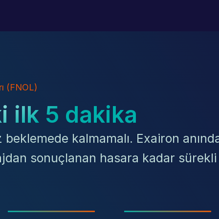
arı (FNOL)
 ilk 5 dakika
iz beklemede kalmamalı. Exairon anında
sajdan sonuçlanan hasara kadar sürekli 