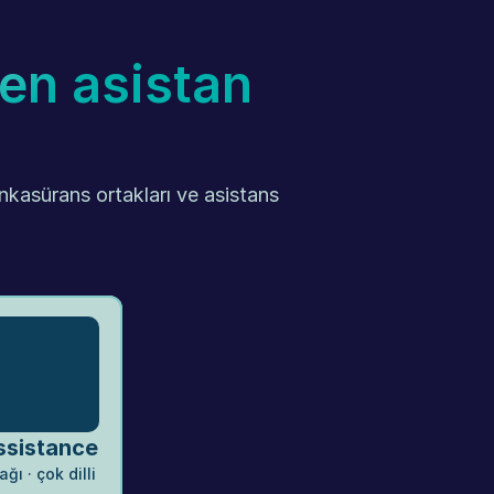
en asistan 
nkasürans ortakları ve asistans 
sistance
ğı · çok dilli