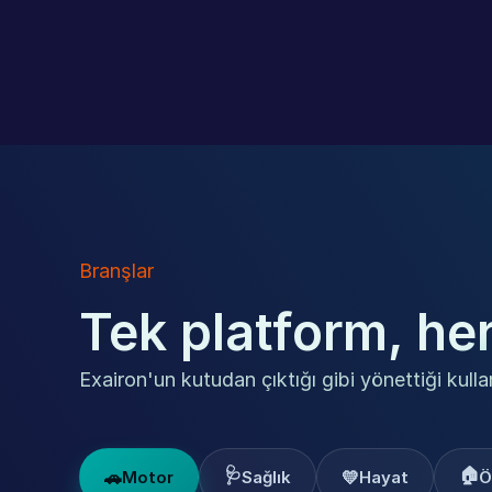
Branşlar
Tek platform, he
Exairon'un kutudan çıktığı gibi yönettiği kulla
🩺
🏠
🚗
💛
Motor
Sağlık
Hayat
Ö