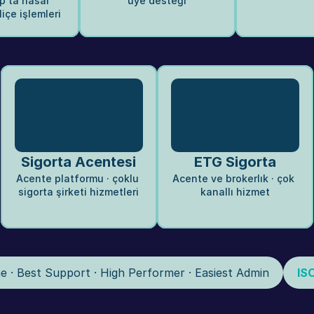
'ta hasar 
üye desteği
liçe işlemleri
Sigorta Acentesi
ETG Sigorta
Acente platformu · çoklu 
Acente ve brokerlık · çok 
sigorta şirketi hizmetleri
kanallı hizmet
rme · Best Support · High Performer · Easiest Admin
IS