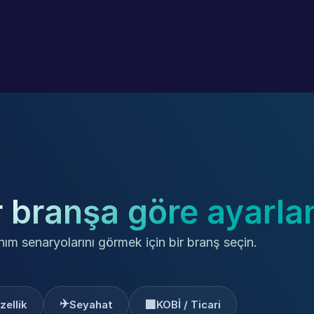
r branşa göre ayarla
nım senaryolarını görmek için bir branş seçin.
✈️
🏢
zellik
Seyahat
KOBİ / Ticari