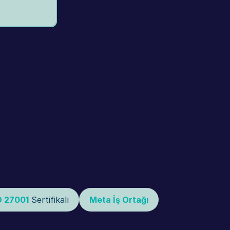
O 27001
 Sertifikalı
Meta İş Ortağı