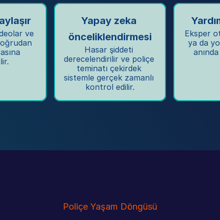
aylaşır
Yapay zeka 
Yardı
deolar ve 
Eksper ot
önceliklendirmesi
oğrudan 
ya da yol
Hasar şiddeti 
asına 
anında 
derecelendirilir ve poliçe 
ir.
teminatı çekirdek 
sistemle gerçek zamanlı 
kontrol edilir.
Poliçe Yaşam Döngüsü