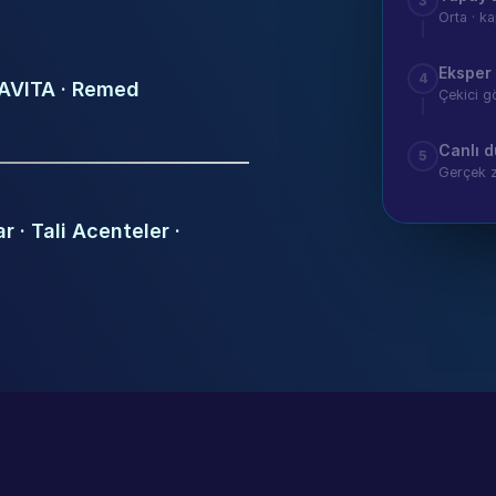
3
Orta · k
Eksper 
4
 AVITA · Remed 
Çekici g
Canlı d
5
Gerçek z
r · Tali Acenteler · 