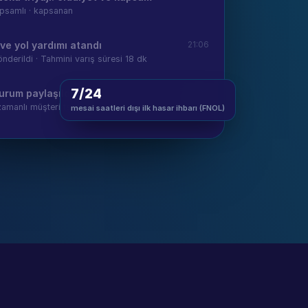
apsamlı · kapsanan
ve yol yardımı atandı
21:06
önderildi · Tahmini varış süresi 18 dk
7/24
urum paylaşıldı
21:06
amanlı müşteri takibi
mesai saatleri dışı ilk hasar ihbarı (FNOL)