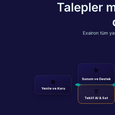
Talepler m
Exairon tüm ya
🛠️
Sunum ve Destek
🔄
Hak Talepleri
Yenile ve Koru
🧾
İLK HASAR İHBARI
Teklif Al & Sat