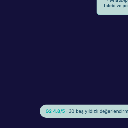
· WhatsApp
talebi ve po
G2 4.8/5
 · 30 beş yıldızlı değerlendi