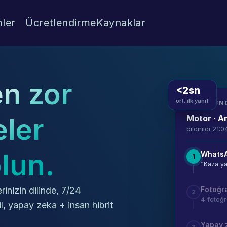
ler
Ücretlendirme
Kaynaklar
n zor 
<2sn
ort. ilk yanıt
TALEP · FN
ler 
Motor · A
bildirildi 21:
olun.
WhatsAp
1
“Kaza ya
Fotoğra
rinizin dilinde, 7/24 
2
4 fotoğr
il, yapay zeka + insan hibrit 
Yapay z