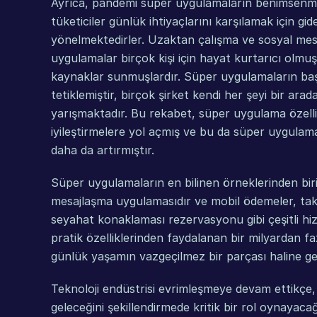
Ayrıca, pandemi süper uygulamaların benimsenmes
tüketiciler günlük ihtiyaçlarını karşılamak için gid
yönelmektedirler. Uzaktan çalışma ve sosyal mesaf
uygulamalar birçok kişi için hayat kurtarıcı olmu
kaynaklar sunmuşlardır. Süper uygulamaların başar
tetiklemiştir, birçok şirket kendi her şeyi bir arada
yarışmaktadır. Bu rekabet, süper uygulama özellikle
iyileştirmelere yol açmış ve bu da süper uygulamal
daha da artırmıştır.
Süper uygulamaların en bilinen örneklerinden biri
mesajlaşma uygulamasıdır ve mobil ödemeler, taks
seyahat konaklaması rezervasyonu gibi çeşitli hizm
pratik özelliklerinden faydalanan bir milyardan fazla 
günlük yaşamın vazgeçilmez bir parçası haline gel
Teknoloji endüstrisi evrimleşmeye devam ettikçe, 
geleceğini şekillendirmede kritik bir rol oynayacağı