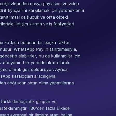
a işlevlerinden dosya paylaşımı ve video 
ihtiyaçlarını karşılamak için yeteneklerini 
nıtılması da küçük ve orta ölçekli 
leriyle iletişim kurma ve iş faaliyetleri 
 katkıda bulunan bir başka faktör, 
nudur. WhatsApp Pay'in tanıtılmasıyla, 
derip alabilirler, bu da kullanıcılar için 
 dünyanın her yerinde aktif olarak 
şme olarak göz dolduruyor. Ayrıca, 
pp katalogları aracılığıyla 
nden doğrudan satın alma yapmalarına 
arklı demografik gruplar ve 
steklenmiştir. 180'den fazla ülkede 
an evrensel bir iletişim aracı haline 