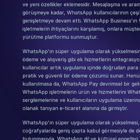
ve yeni özellikler eklemesidir. Mesajlaşma ve aram
görüşmeye kadar, WhatsApp kullanıcılarının çeşitli 
genişletmeye devam etti. WhatsApp Business'ın ta
işletmelerin ihtiyaçlarını karşılamış, onlara müşteri
yürütme platformu sunmuştur.
WhatsApp'ın süper uygulama olarak yükselmesine
ödeme ve alışveriş gibi ek hizmetlerin entegrasyo
kullanıcılar artık uygulama içinde doğrudan para gön
pratik ve güvenli bir ödeme çözümü sunar. Henüz
kullanılmasa da, WhatsApp Pay devrimsel bir geli
WhatsApp işletmelerin ürün ve hizmetlerini WhatsA
sergilemelerine ve kullanıcıların uygulama üzeri
olanak tanıyan e-ticaret alanına da girmiştir.
WhatsApp'ın süper uygulama olarak yükselmesi, f
coğrafyalarda geniş çapta kabul görmesiyle de de
bulunmasıyla, WhatsApp dil ve kültürel engelleri aş