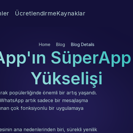
ler
Ücretlendirme
Kaynaklar
Home
Blog
Blog Details
pp'ın SüperApp 
Yükselişi
k popülerliğinde önemli bir artış yaşandı. 
, WhatsApp artık sadece bir mesajlaşma 
 sunan çok fonksiyonlu bir uygulamaya 
in ana nedenlerinden biri, sürekli yenilik 