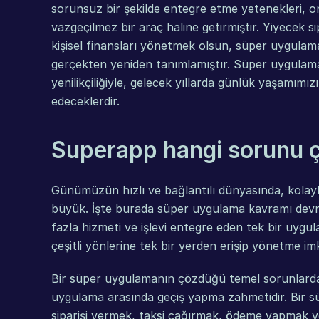
sorunsuz bir şekilde entegre etme yetenekleri, onl
vazgeçilmez bir araç haline getirmiştir. Yiyecek s
kişisel finansları yönetmek olsun, süper uygulamala
gerçekten yeniden tanımlamıştır. Süper uygulama
yenilikçiliğiyle, gelecek yıllarda günlük yaşamımı
edeceklerdir.
Superapp hangi sorunu 
Günümüzün hızlı ve bağlantılı dünyasında, kolaylık
büyük. İşte burada süper uygulama kavramı devrey
fazla hizmeti ve işlevi entegre eden tek bir uygul
çeşitli yönlerine tek bir yerden erişip yönetme im
Bir süper uygulamanın çözdüğü temel sorunlardan b
uygulama arasında geçiş yapma zahmetidir. Bir süp
siparişi vermek, taksi çağırmak, ödeme yapmak vey