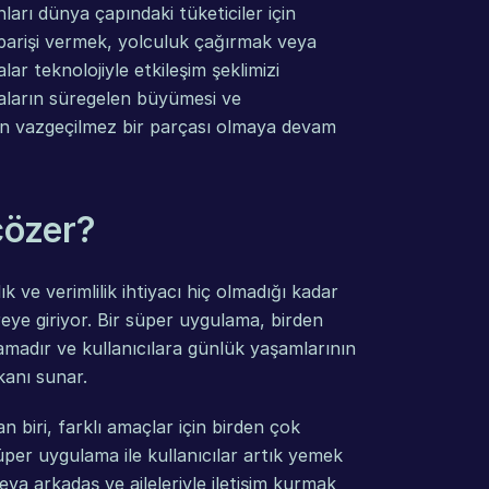
arı dünya çapındaki tüketiciler için 
iparişi vermek, yolculuk çağırmak veya 
r teknolojiyle etkileşim şeklimizi 
ların süregelen büyümesi ve 
zın vazgeçilmez bir parçası olmaya devam 
çözer?
 ve verimlilik ihtiyacı hiç olmadığı kadar 
e giriyor. Bir süper uygulama, birden 
amadır ve kullanıcılara günlük yaşamlarının 
kanı sunar.
iri, farklı amaçlar için birden çok 
er uygulama ile kullanıcılar artık yemek 
a arkadaş ve aileleriyle iletişim kurmak 