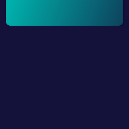
Demo Talep Et
LLM Kaynakları
Ürün
Nasıl Çalışır?
Dijital Kanallarınızı Bağlayın
Hibrid Takımlarınızı Oluşturun
Yapay zeka ile güçlenin