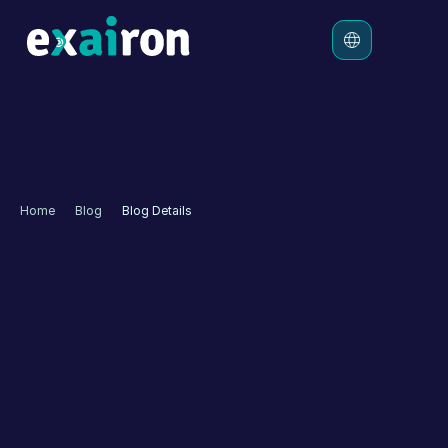
Platform
Çözümler
Ücretlendirme
Home
Blog
Blog Details
Kaynaklar
Dr. Clinico Otonom 
Müşteri Deneyimi İçin 
Exairon İle Çalışmaya 
Başladı