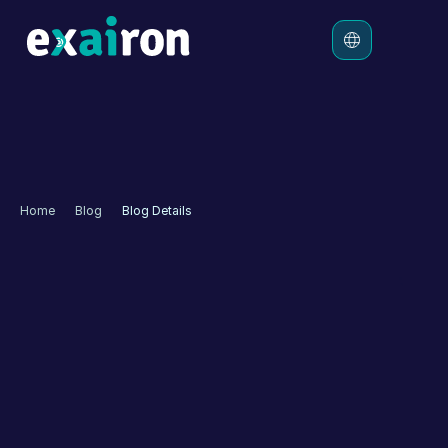
Platform
Çözümler
Ücretlendirme
Home
Blog
Blog Details
Kaynaklar
Tobeto Otonom Müşteri 
Deneyimi İçin Exairon ile 
Çalışmaya Başladı
Tobeto
 bireylere, kurumlara ve kuruluşlara eğitim hizmeti 
sağlarken daha iyi hizmet vermek adına arayışlarını 