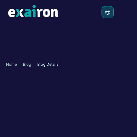
Platform
Çözümler
Ücretlendirme
Home
Blog
Blog Details
Kaynaklar
WhatsApp: Daha Yüksek 
Müşteri Etkileşimi İçin 
Yeni Nesil Doğrudan 
Pazarlama Kanalı