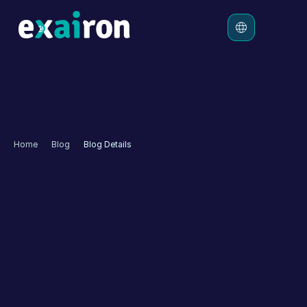
Platform
Çözümler
Ücretlendirme
Home
Blog
Blog Details
Kaynaklar
Verimlilik İçin Otonom 
Müşteri Deneyimi
Müşteri deneyimi, bir müşterinin bir şirketle etkileşimini 
nasıl algıladığını ifade eder. Bu karşılaşma herhangi bir ara 
yüzde, herhangi bir zamanda ve çeşitli durumlarda 
gerçekleşebilir. 
Otonom Müşteri Deneyimi
 ise sizi her 