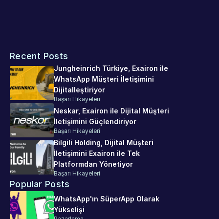
deneyim seviyeniz her geçen gün artacaktır.
Exairon’un sanal asistan projenizin başarılı olmasını 
sağlamaya nasıl yardımcı olabileceğini öğrenmek için bugün 
uzmanlarımızla konuşun.
Recent Posts
Jungheinrich Türkiye, Exairon ile 
WhatsApp Müşteri İletişimini 
Dijitalleştiriyor
Başarı Hikayeleri
Neskar, Exairon ile Dijital Müşteri 
İletişimini Güçlendiriyor
Başarı Hikayeleri
Bilgili Holding, Dijital Müşteri 
İletişimini Exairon ile Tek 
Platformdan Yönetiyor
Başarı Hikayeleri
Popular Posts
WhatsApp'ın SüperApp Olarak 
Yükselişi
Pazarlama